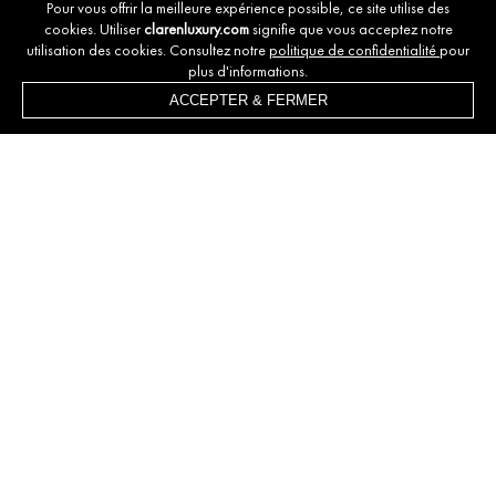
Bluetooth
Pour vous offrir la meilleure expérience possible, ce site utilise des
cookies. Utiliser
clarenluxury.com
signifie que vous acceptez notre
Wi-Fi
utilisation des cookies. Consultez notre
politique de confidentialité
pour
TV Intelligente
plus d'informations.
Résidence sécurisée
ACCEPTER & FERMER
Cheminée
Alarme de feu
Visiophone
AGENT RESPONSABLE
CHAWKI EL HIMRI
Conseiller immobilier
+212 661 887 781
DISCUTONS DE VOS VACANCES À
MARRAKECH