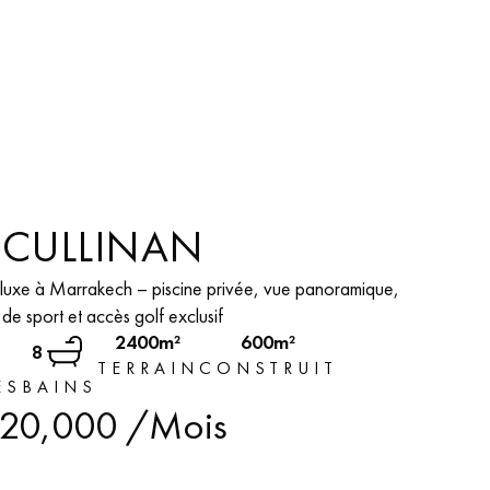
A CULLINAN
 luxe à Marrakech – piscine privée, vue panoramique,
de sport et accès golf exclusif
2400m²
600m²
8
TERRAIN
CONSTRUIT
ES
BAINS
20,000
/Mois