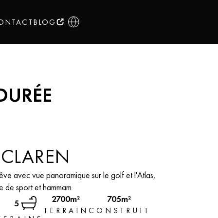
ONTACT
BLOG
 DURÉE
LOCATION LONGUE DURÉE
VILLA CLAREN
MAD 90,000
A CLAREN
rêve avec vue panoramique sur le golf et l'Atlas,
le de sport et hammam
2700m²
705m²
5
TERRAIN
CONSTRUIT