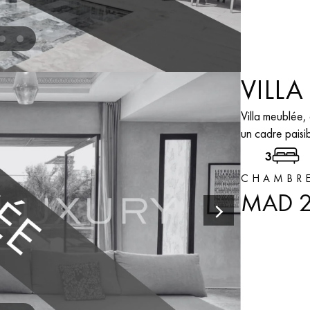
VILLA
Villa meublée,
un cadre paisib
3
CHAMBR
MAD 2