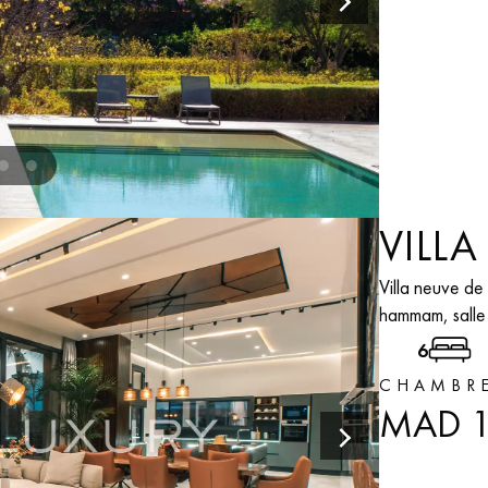
VILL
Villa neuve de
hammam, salle 
6
CHAMBR
MAD 1