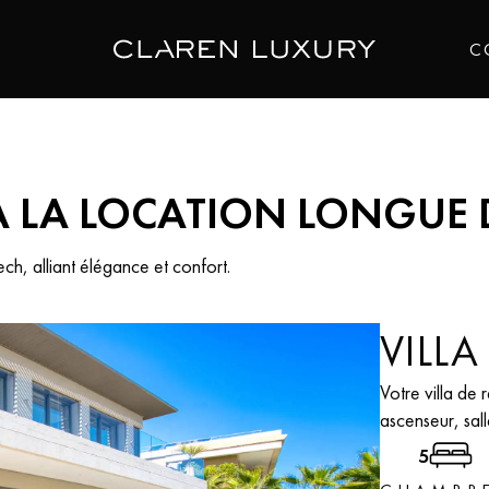
C
NOUVEAU
 À LA LOCATION LONGUE
h, alliant élégance et confort.
VILL
Votre villa de 
ascenseur, sal
5