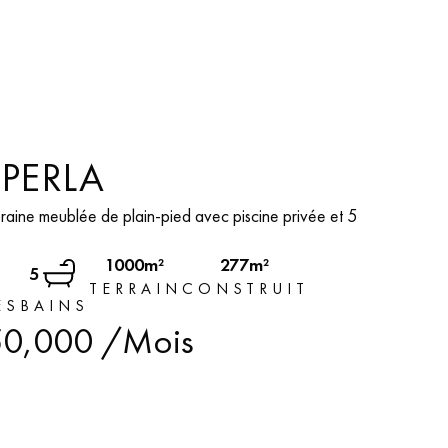
 PERLA
raine meublée de plain-pied avec piscine privée et 5
1000m²
277m²
5
TERRAIN
CONSTRUIT
ES
BAINS
0,000
/Mois