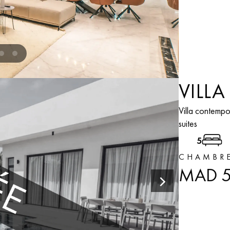
VILLA
Villa contempo
suites
5
CHAMBR
MAD 5