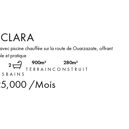
 CLARA
 avec piscine chauffée sur la route de Ouarzazate, offrant
le et pratique
900m²
280m²
2
TERRAIN
CONSTRUIT
ES
BAINS
5,000
/Mois