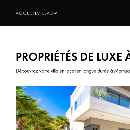
ACCUEIL
VILLAS
VILLAS
PROPRIÉTÉS DE LUXE
VENTE
Découvrez votre villa en location longue durée à Marrakec
LOCATION COURTE DURÉE
LOCATION LONGUE DURÉE