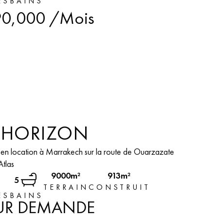
ES
BAINS
0,000
/Mois
A HORIZON
e en location à Marrakech sur la route de Ouarzazate
Atlas
9000m²
913m²
5
TERRAIN
CONSTRUIT
ES
BAINS
SUR DEMANDE