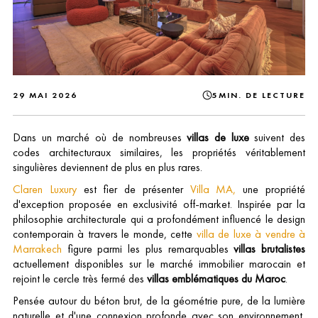
29 MAI 2026
5MIN. DE LECTURE
Dans un marché où de nombreuses
villas de luxe
suivent des
codes architecturaux similaires, les propriétés véritablement
singulières deviennent de plus en plus rares.
Claren Luxury
est fier de présenter
Villa MA,
une propriété
d'exception proposée en exclusivité off-market. Inspirée par la
philosophie architecturale qui a profondément influencé le design
contemporain à travers le monde, cette
villa de luxe à vendre à
Marrakech
figure parmi les plus remarquables
villas brutalistes
actuellement disponibles sur le marché immobilier marocain et
rejoint le cercle très fermé des
villas emblématiques du Maroc
.
Pensée autour du béton brut, de la géométrie pure, de la lumière
naturelle et d'une connexion profonde avec son environnement,