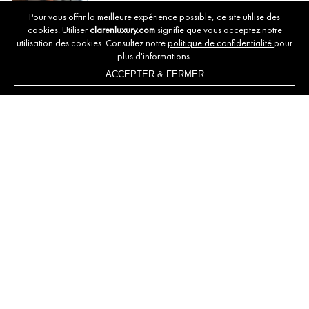
CHAWKI EL HIMRI
Pour vous offrir la meilleure expérience possible, ce site utilise des
Conseiller immobilier
cookies. Utiliser
clarenluxury.com
signifie que vous acceptez notre
utilisation des cookies. Consultez notre
politique de confidentialité
pour
+212 661 887 781
plus d'informations.
DISCUTONS DE VOTRE MAISON DE
ACCEPTER & FERMER
RÊVE À MARRAKECH
MA