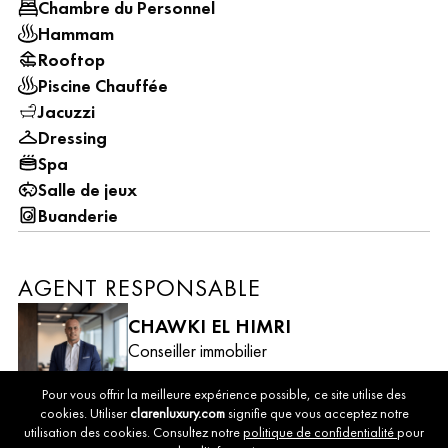
Chambre du Personnel
Hammam
Rooftop
Piscine Chauffée
Jacuzzi
Dressing
Spa
Salle de jeux
Buanderie
AGENT RESPONSABLE
CHAWKI EL HIMRI
Conseiller immobilier
+212 661 887 781
Pour vous offrir la meilleure expérience possible, ce site utilise des
cookies. Utiliser
clarenluxury.com
signifie que vous acceptez notre
DISCUTONS DE VOTRE MAISON DE
utilisation des cookies. Consultez notre
politique de confidentialité
pour